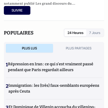
notamment publié
Les grand discours du
XXe siècle
(Flammarion 2009) et co-dirigé
Le dictionnaire
SUIVRE
du conservatisme
(Cerf 2017), le
Le dictionnaire des
populismes
(Cerf 2019) et
Le dictionnaire du progressisme
(Seuil 2022). Christophe Boutin est membre de la Fondation
du Pont-Neuf.
POPULAIRES
24 Heures
7 Jours
PLUS LUS
PLUS PARTAGES
1
Répression en Iran : ce qui s'est vraiment passé
pendant que Paris regardait ailleurs
2
Immigration : les (très) faux-semblants européens
après Ceuta
3
Et Dominique de Villepin accoucha du villepino-