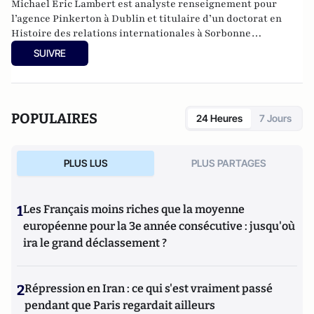
Michael Eric Lambert est analyste renseignement pour
l’agence Pinkerton à Dublin et titulaire d’un doctorat en
Histoire des relations internationales à Sorbonne
Université en partenariat avec l’INSEAD.
SUIVRE
POPULAIRES
24 Heures
7 Jours
PLUS LUS
PLUS PARTAGES
1
Les Français moins riches que la moyenne
européenne pour la 3e année consécutive : jusqu'où
ira le grand déclassement ?
2
Répression en Iran : ce qui s'est vraiment passé
pendant que Paris regardait ailleurs