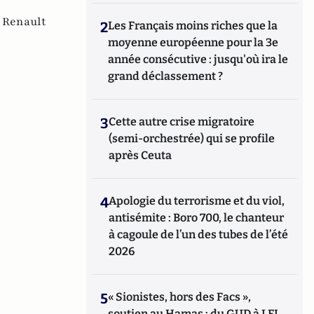
,
Renault
2
Les Français moins riches que la
moyenne européenne pour la 3e
année consécutive : jusqu'où ira le
grand déclassement ?
3
Cette autre crise migratoire
(semi-orchestrée) qui se profile
après Ceuta
4
Apologie du terrorisme et du viol,
antisémite : Boro 700, le chanteur
à cagoule de l’un des tubes de l’été
2026
5
« Sionistes, hors des Facs »,
soutien au Hamas : du GUD à LFI,