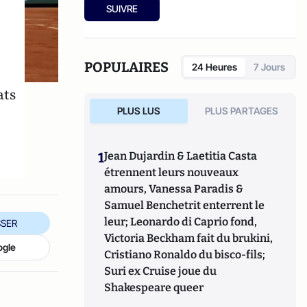
SUIVRE
POPULAIRES
24 Heures
7 Jours
ats
PLUS LUS
PLUS PARTAGES
1
Jean Dujardin & Laetitia Casta
étrennent leurs nouveaux
amours, Vanessa Paradis &
Samuel Benchetrit enterrent le
leur; Leonardo di Caprio fond,
SER
Victoria Beckham fait du brukini,
ogle
Cristiano Ronaldo du bisco-fils;
Suri ex Cruise joue du
Shakespeare queer