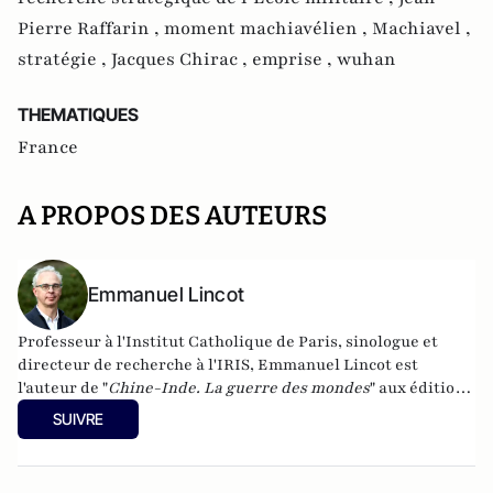
Pierre Raffarin ,
moment machiavélien ,
Machiavel ,
stratégie ,
Jacques Chirac ,
emprise ,
wuhan
THEMATIQUES
France
A PROPOS DES AUTEURS
Emmanuel Lincot
Professeur à l'Institut Catholique de Paris, sinologue et
directeur de recherche à l'IRIS, Emmanuel Lincot est
l'auteur de "
Chine-Inde. La guerre des mondes
" aux éditions
Le Cerf (à paraître le 27 février).
SUIVRE