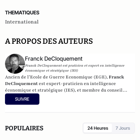
THEMATIQUES
International
A PROPOS DES AUTEURS
Franck DeCloquement
Franck DeCloquement est praticien et expert en intelligence
économique et stratégique (IES)
Ancien de l’Ecole de Guerre Economique (EGE),
Franck
DeCloquement
est expert-praticien en intelligence
économique et stratégique (IES), et membre du conseil
scientifique de l’Institut d’Études de Géopolitique
SUIVRE
Appliquée - EGA. Il intervient comme conseil en appui aux
directions d'entreprises implantées en France et à
l'international, dans des environnements concurrentiels et
complexes. Membre du CEPS, de la CyberTaskforce et du
POPULAIRES
24 Heures
7 Jours
Cercle K2, il est aussi spécialiste des problématiques ayant
trait à l'impact des nouvelles technologies et du cyber, sur