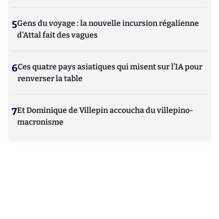
protection de l'information en ligne » du « Manuel
d'intelligence économique » paru en 2020 aux Presses
Universitaires de France (PUF).
5
Gens du voyage : la nouvelle incursion régalienne
d'Attal fait des vagues
6
Ces quatre pays asiatiques qui misent sur l’IA pour
renverser la table
7
Et Dominique de Villepin accoucha du villepino-
macronisme