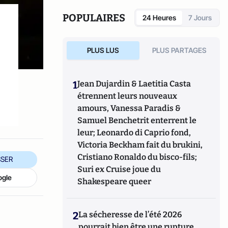
POPULAIRES
24 Heures
7 Jours
PLUS LUS
PLUS PARTAGES
1
Jean Dujardin & Laetitia Casta
étrennent leurs nouveaux
amours, Vanessa Paradis &
Samuel Benchetrit enterrent le
leur; Leonardo di Caprio fond,
Victoria Beckham fait du brukini,
Cristiano Ronaldo du bisco-fils;
SER
Suri ex Cruise joue du
ogle
Shakespeare queer
2
La sécheresse de l’été 2026
pourrait bien être une rupture