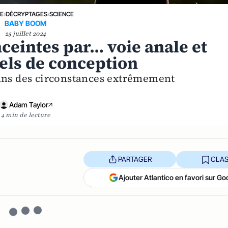
NE
›
DÉCRYPTAGES
›
SCIENCE
BABY BOOM
25 juillet 2024
eintes par… voie anale et
éels de conception
dans des circonstances extrêmement
Adam Taylor
4 min de lecture
PARTAGER
CLAS
Ajouter Atlantico en favori sur Go