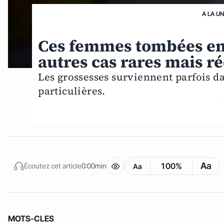
A LA U
Ces femmes tombées enc
autres cas rares mais r
Les grossesses surviennent parfois 
particulières.
Aa
100%
Écoutez cet article
0:00min
Aa
MOTS-CLES