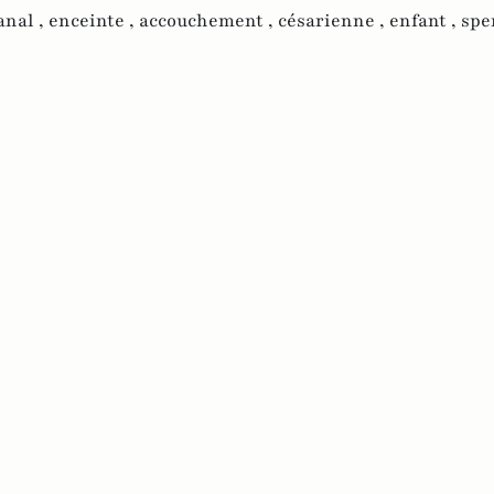
anal ,
enceinte ,
accouchement ,
césarienne ,
enfant ,
spe