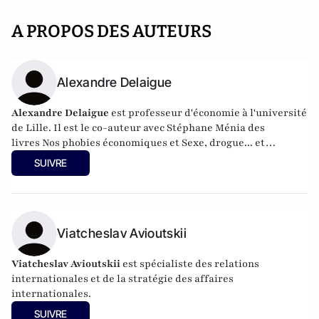
A PROPOS DES AUTEURS
Alexandre Delaigue
Alexandre Delaigue
est
professeur d'
économie
à l'université
de Lille. Il est le co-auteur avec Stéphane Ménia des
livres
Nos phobies économiques
et
Sexe, drogue... et
économie : pas de sujet tabou pour les économistes
(parus
SUIVRE
chez Pearson). Son site :
econoclaste.net
Viatcheslav Avioutskii
Viatcheslav Avioutskii
est spécialiste des relations
internationales et de la stratégie des affaires
internationales.
SUIVRE