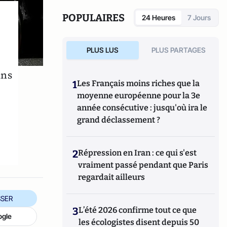
manipule beaucoup, beaucoup de
documents".
POPULAIRES
24 Heures
7 Jours
PLUS LUS
PLUS PARTAGES
ans
1
Les Français moins riches que la
moyenne européenne pour la 3e
année consécutive : jusqu'où ira le
grand déclassement ?
2
Répression en Iran : ce qui s'est
vraiment passé pendant que Paris
regardait ailleurs
SER
3
L’été 2026 confirme tout ce que
ogle
les écologistes disent depuis 50