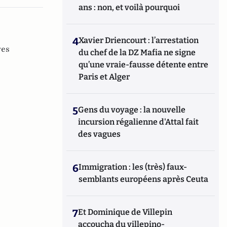
ans : non, et voilà pourquoi
4
Xavier Driencourt : l’arrestation
ves
du chef de la DZ Mafia ne signe
qu’une vraie-fausse détente entre
Paris et Alger
5
Gens du voyage : la nouvelle
incursion régalienne d'Attal fait
des vagues
6
Immigration : les (très) faux-
semblants européens après Ceuta
7
Et Dominique de Villepin
accoucha du villepino-