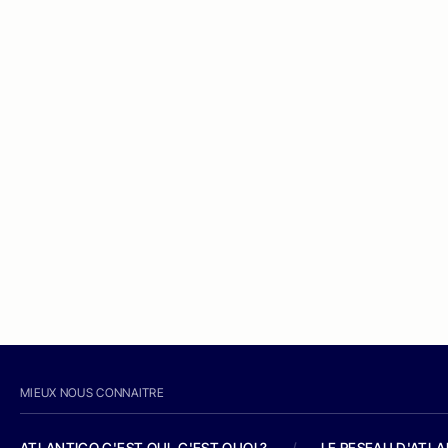
MIEUX NOUS CONNAITRE
ATLANTICO C'EST QUI, C'EST QUOI ?
/
LE RESEAU D'ATL