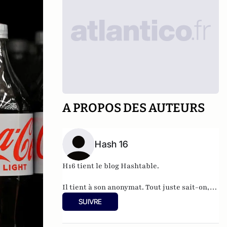
A PROPOS DES AUTEURS
Hash 16
H16 tient le blog
Hashtable
.
Il tient à son anonymat. Tout juste sait-on,
qu'à 37 ans, cet informaticien à l'humour
SUIVRE
acerbe habite en Belgique et travaille pour
"une grosse boutique qui produit, gère et