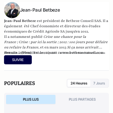
Jean-Paul Betbeze
Jean-Paul Betbeze
est président de Betbeze Conseil SAS. Il a
également été Chef économiste et directeur des études
économiques de Crédit Agricole SA jusqu'en 2012.
Il a notamment publié
Crise une chance pour la
France
;
Crise : par ici la sortie
;
2012 : 100 jours pour défaire
ou refaire la France
, et en mars 2013
Si ça nous arrivait
demain...
Son site internet est le suivant :
(Plon). En
www.betbezeconseil.com
2016, il publie
La Guerre des Mondialisations
, aux
et en 2017 "La France, ce malade imaginaire"
éditions
Economica
SUIVRE
chez le même éditeur.
POPULAIRES
24 Heures
7 Jours
PLUS LUS
PLUS PARTAGES