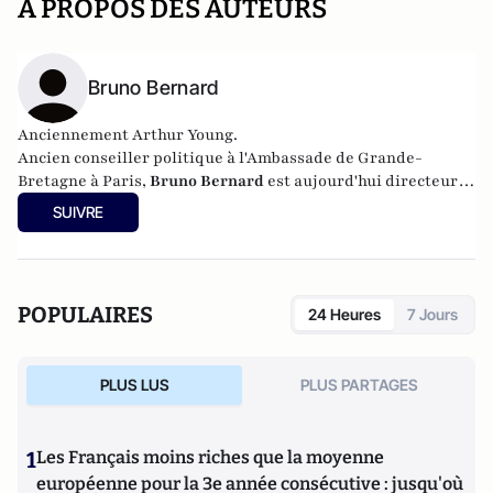
A PROPOS DES AUTEURS
Bruno Bernard
Anciennement Arthur Young.
Ancien conseiller politique à l'Ambassade de Grande-
Bretagne à Paris,
Bruno Bernard
est aujourd'hui directeur-
adjoint de cabinet à la mairie du IXème arrondissement de
SUIVRE
Paris.
POPULAIRES
24 Heures
7 Jours
PLUS LUS
PLUS PARTAGES
1
Les Français moins riches que la moyenne
européenne pour la 3e année consécutive : jusqu'où