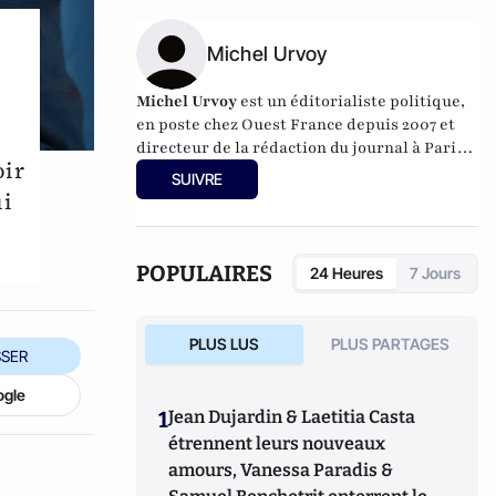
politique de France Inter.
Michel Urvoy
Michel Urvoy
est un éditorialiste politique,
en poste chez Ouest France depuis 2007 et
directeur de la rédaction du journal à Paris
oir
depuis 2009.
SUIVRE
ui
POPULAIRES
24 Heures
7 Jours
PLUS LUS
PLUS PARTAGES
SER
ogle
1
Jean Dujardin & Laetitia Casta
étrennent leurs nouveaux
amours, Vanessa Paradis &