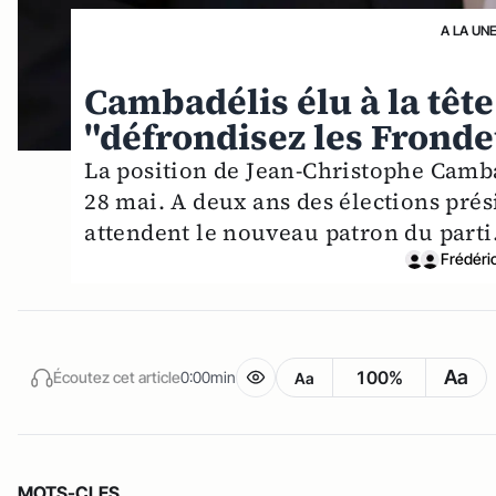
A LA UN
Cambadélis élu à la tête
"défrondisez les Frond
La position de Jean-Christophe Cambadé
28 mai. A deux ans des élections prési
attendent le nouveau patron du parti
Frédéri
Aa
100%
Écoutez cet article
0:00min
Aa
MOTS-CLES