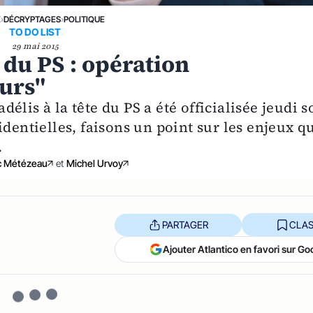
E
›
DÉCRYPTAGES
›
POLITIQUE
TO DO LIST
29 mai 2015
 du PS : opération
eurs"
lis à la tête du PS a été officialisée jeudi s
dentielles, faisons un point sur les enjeux q
.
c Métézeau
et
Michel Urvoy
PARTAGER
CLAS
Ajouter Atlantico en favori sur Go