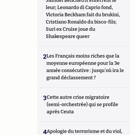
Samuel Benchetrit enterrent le
leur; Leonardo di Caprio fond,
Victoria Beckham fait du brukini,
Cristiano Ronaldo du bisco-fils;
Suri ex Cruise joue du
Shakespeare queer
2
Les Français moins riches que la
moyenne européenne pour la 3e
année consécutive : jusqu'où ira le
grand déclassement ?
3
Cette autre crise migratoire
(semi-orchestrée) qui se profile
après Ceuta
4
Apologie du terrorisme et du viol,