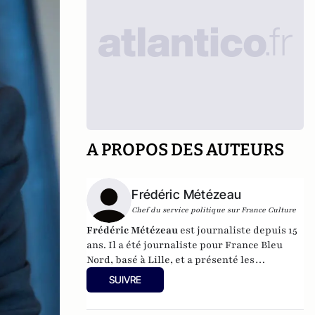
A PROPOS DES AUTEURS
Frédéric Métézeau
Chef du service politique sur France Culture
Frédéric Métézeau
est journaliste depuis 15
ans. Il a été journaliste pour France Bleu
Nord, basé à Lille, et a présenté les
informations sur France Inter avant devenir
SUIVRE
chef du service politique sur France Culture.
Depuis août 2015, il est chef du service