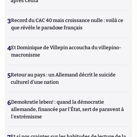
après Ceuta
3
Record du CAC 40 mais croissance nulle : voilà ce
que révèle le paradoxe français
4
Et Dominique de Villepin accoucha du villepino-
macronisme
5
Retour au pays : un Allemand décrit le suicide
culturel d’une nation
6
Demokratie leben! : quand la démocratie
allemande, financée par l'État, sert de paravent à
l'extrémisme
Et si nos craintes sur les habitudes de lecture de la