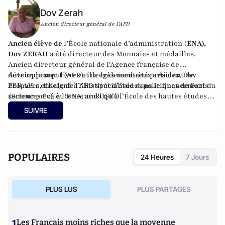
Dov Zerah
Ancien directeur général de l'AFD
Ancien élève de
l’École nationale d’administration (
ENA),
Dov ZERAH
a été directeur des Monnaies et médailles.
Ancien directeur général de l'Agence française de
développement (AFD), il a également été président de
Auteur de sept livres et de très nombreux articles, Dov
Proparco, filiale de l’AFD spécialisée dans le financement du
ZERAH a enseigné à l’Institut d’études politiques de Paris
secteur privé et censeur d'OSEO.
(Sciences Po), à l’ENA, ainsi qu’à l’École des hautes études
commerciales de Paris (HEC). Conseiller municipal de
SUIVRE
Neuilly-sur-Seine de 2008 à 2014, et à nouveau depuis 2020.
Administrateur du Consistoire de Paris de 1998 à 2006 et de
2010 à 2018, il en a été le président en 2010.
POPULAIRES
24 Heures
7 Jours
PLUS LUS
PLUS PARTAGES
1
Les Français moins riches que la moyenne