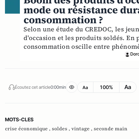
Boom des produits d'occ
mode ou résistance dura
consommation ?
Selon une étude du CREDOC, les jeune
d'occasion et les produits soldés. En
consommation oscille entre phénomèn
Dor
Aa
100%
Écoutez cet article
0:00min
Aa
MOTS-CLES
crise économique ,
soldes ,
vintage ,
seconde main