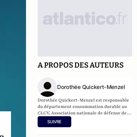
A PROPOS DES AUTEURS
Dorothée Quickert-Menzel
Dorothée Quickert-Menzel est responsable
du département consommation durable au
CLCV, Association nationale de défense des
consommateurs et des usagers.
SUIVRE