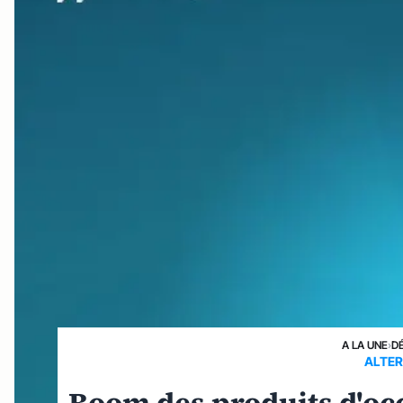
A LA UNE
›
D
ALTER