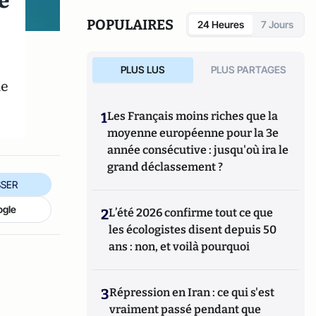
e
POPULAIRES
24 Heures
7 Jours
PLUS LUS
PLUS PARTAGES
de
1
Les Français moins riches que la
moyenne européenne pour la 3e
année consécutive : jusqu'où ira le
grand déclassement ?
SER
ogle
2
L’été 2026 confirme tout ce que
les écologistes disent depuis 50
ans : non, et voilà pourquoi
3
Répression en Iran : ce qui s'est
vraiment passé pendant que