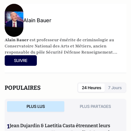
Alain Bauer
Alain Bauer
est professeur émérite de criminologie au
Conservatoire National des Arts et Métiers, ancien
responsable du pôle Sécurité Défense Renseignement
Criminologie Cybermenaces et Crises (PSDR3C).
SUIVRE
POPULAIRES
24 Heures
7 Jours
PLUS LUS
PLUS PARTAGES
1
Jean Dujardin & Laetitia Casta étrennent leurs