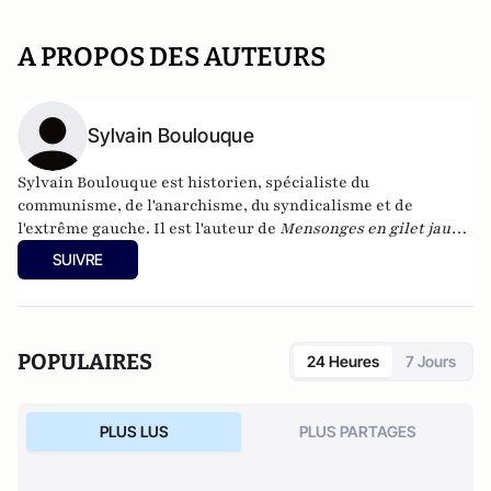
A PROPOS DES AUTEURS
Sylvain Boulouque
Sylvain Boulouque est historien, spécialiste du
communisme, de l'anarchisme, du syndicalisme et de
l'extrême gauche. Il est l'auteur de
Mensonges en gilet jaune
: Quand les réseaux sociaux et les bobards d'État font
SUIVRE
l'histoire
(Serge Safran éditeur) ou bien encore de
La gauche
radicale : liens, lieux et luttes (2012-2017)
, à la Fondapol
(Fondation pour l'innovation politique).
POPULAIRES
24 Heures
7 Jours
PLUS LUS
PLUS PARTAGES