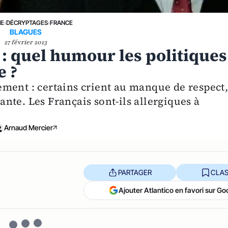
NE
›
DÉCRYPTAGES
›
FRANCE
BLAGUES
27 février 2013
 : quel humour les politiques
e ?
ment : certains crient au manque de respect
nte. Les Français sont-ils allergiques à
Arnaud Mercier
PARTAGER
CLAS
Ajouter Atlantico en favori sur Go