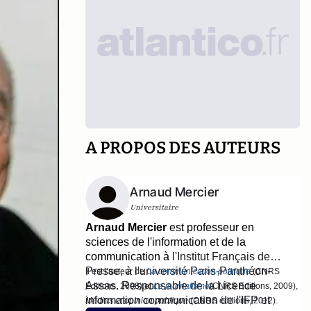
A PROPOS DES AUTEURS
Arnaud Mercier
Universitaire
Arnaud Mercier
est
professeur en
sciences de l'information et de la
communication à
l'Institut Français de
Presse
, à l'université Paris-Panthéon-
Il est l'auteur de
La communication politique
(CNRS
Assas. Responsable de la Licence
Editions, 2008) et
Le journalisme
(CNRS Editions, 2009),
information communication de l'IFP et
Médias et opinion publique
(CNRS éditions, 2012).