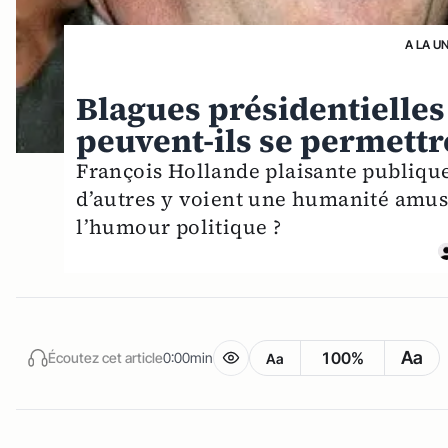
A LA U
Blagues présidentielles
peuvent-ils se permettr
François Hollande plaisante publique
d’autres y voient une humanité amusa
l’humour politique ?
Aa
100%
Écoutez cet article
0:00min
Aa