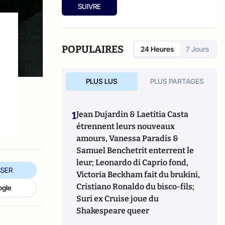
c
hercheur au
CARISM
, il est aussi
SUIVRE
président du site d'information The
Conversation France.
POPULAIRES
24 Heures
7 Jours
PLUS LUS
PLUS PARTAGES
,
1
Jean Dujardin & Laetitia Casta
étrennent leurs nouveaux
amours, Vanessa Paradis &
Samuel Benchetrit enterrent le
leur; Leonardo di Caprio fond,
SER
Victoria Beckham fait du brukini,
Cristiano Ronaldo du bisco-fils;
ogle
Suri ex Cruise joue du
Shakespeare queer