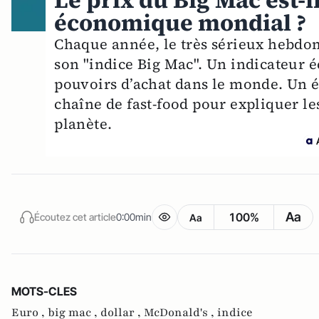
Le prix du Big Mac est-i
économique mondial ?
Chaque année, le très sérieux hebdom
son "indice Big Mac". Un indicateur
pouvoirs d’achat dans le monde. Un 
chaîne de fast-food pour expliquer l
planète.
Aa
100%
Écoutez cet article
0:00min
Aa
MOTS-CLES
Euro ,
big mac ,
dollar ,
McDonald's ,
indice