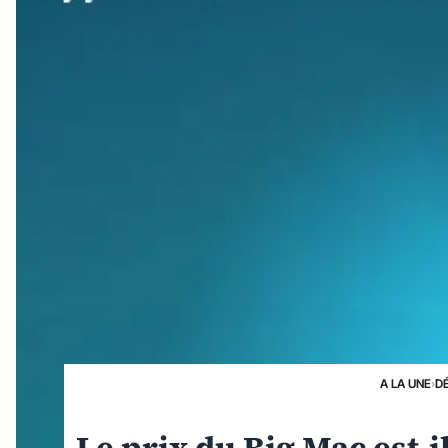
A LA UNE
›
D