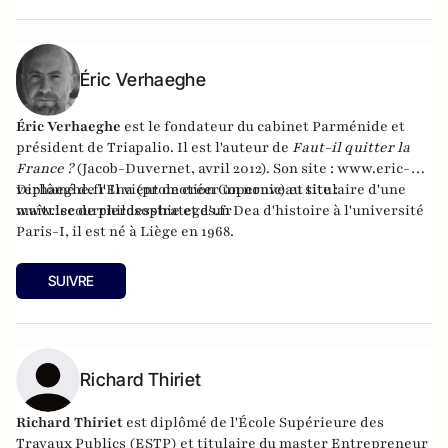
Éric Verhaeghe
Éric Verhaeghe
est le fondateur du
cabinet Parménide
et
président de
Triapalio
. Il est l'auteur de
Faut-il quitter la
France ?
(Jacob-Duvernet, avril 2012). Son site :
www.eric-
verhaeghe.fr
Diplômé de l'Ena (promotion Copernic) et titulaire d'une
Il vient de créer un nouveau site :
www.lecourrierdesstrateges.fr
maîtrise de philosophie et d'un Dea d'histoire à l'université
Paris-I, il est né à Liège en 1968.
SUIVRE
Richard Thiriet
Richard Thiriet
est diplômé de l'École Supérieure des
Travaux Publics (ESTP) et titulaire du master Entrepreneur