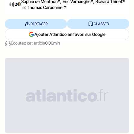
Sophie de Menthon
,
Éric Verhaeghe
,
Richard Thiriet
et
Thomas Carbonnier
PARTAGER
CLASSER
Ajouter Atlantico en favori sur Google
Écoutez cet article
0:00min