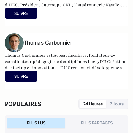
d’HEC. Président du groupe CNI (
Chaudronnerie Navale et
Industrielle
) qui compte 70 collaborateurs dans le secteur
SUIVRE
de l'industrie métallurgique, il est membre du Centre des
jeunes dirigeants d'entreprise, mouvement patronal destiné
à mettre en oeuvre un "libéralisme responsable" depuis
2004 et en est actuellement le président
national.
Thomas Carbonnier
Thomas Carbonnier est Avocat fiscaliste, fondateur &
coordinateur pédagogique des diplômes bac+5 DU Création
de startup et innovation et DU Création et développement
de structures en santé à l'Université Paris Cité. Il est
SUIVRE
également Président de l'UNPI 95, une association de
propriétaires qui intervient dans le Val d'Oise.
POPULAIRES
24 Heures
7 Jours
PLUS LUS
PLUS PARTAGES