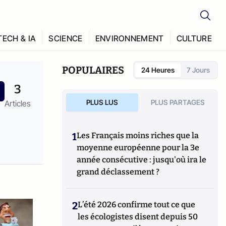
TECH & IA
SCIENCE
ENVIRONNEMENT
CULTURE
POPULAIRES
24 Heures
7 Jours
3
PLUS LUS
PLUS PARTAGES
Articles
1
Les Français moins riches que la
moyenne européenne pour la 3e
année consécutive : jusqu'où ira le
grand déclassement ?
2
L’été 2026 confirme tout ce que
les écologistes disent depuis 50