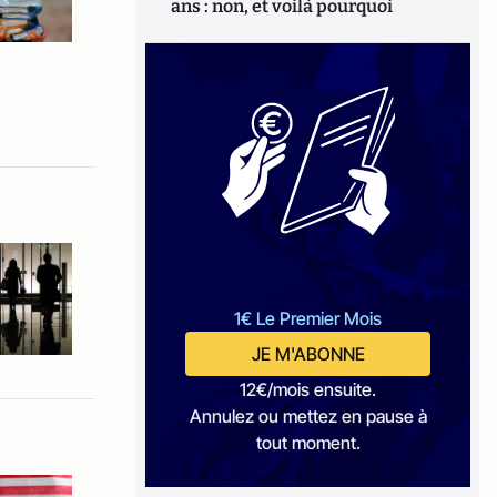
ans : non, et voilà pourquoi
1€ Le Premier Mois
JE M'ABONNE
12€/mois ensuite.
Annulez ou mettez en pause à
tout moment.