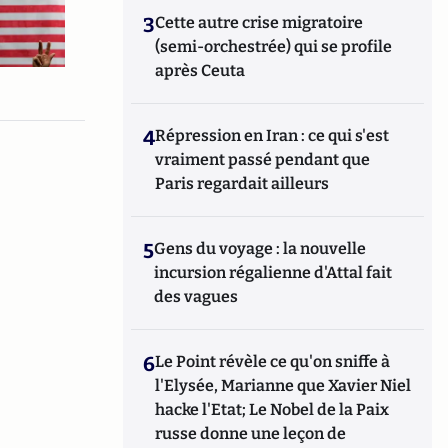
3
Cette autre crise migratoire
(semi-orchestrée) qui se profile
après Ceuta
4
Répression en Iran : ce qui s'est
vraiment passé pendant que
Paris regardait ailleurs
5
Gens du voyage : la nouvelle
incursion régalienne d'Attal fait
des vagues
6
Le Point révèle ce qu'on sniffe à
l'Elysée, Marianne que Xavier Niel
hacke l'Etat; Le Nobel de la Paix
russe donne une leçon de