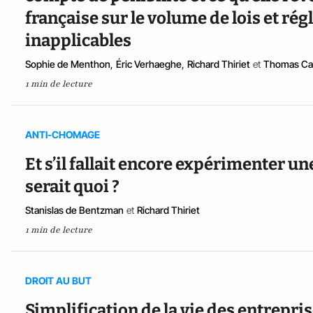
française sur le volume de lois et r
inapplicables
Sophie de Menthon
,
Éric Verhaeghe
,
Richard Thiriet
et
Thomas Ca
1 min de lecture
ANTI-CHOMAGE
Et s’il fallait encore expérimenter u
serait quoi ?
Stanislas de Bentzman
et
Richard Thiriet
1 min de lecture
DROIT AU BUT
Simplification de la vie des entreprise