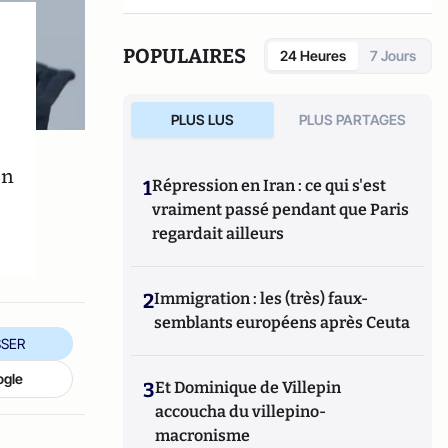
POPULAIRES
24 Heures
7 Jours
PLUS LUS
PLUS PARTAGES
on
1
Répression en Iran : ce qui s'est
vraiment passé pendant que Paris
regardait ailleurs
2
Immigration : les (très) faux-
semblants européens après Ceuta
SER
ogle
3
Et Dominique de Villepin
accoucha du villepino-
macronisme