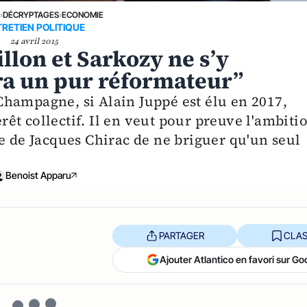
E
›
DÉCRYPTAGES
›
ECONOMIE
RETIEN POLITIQUE
24 avril 2015
llon et Sarkozy ne s’y
ra un pur réformateur”
hampagne, si Alain Juppé est élu en 2017,
érêt collectif. Il en veut pour preuve l'ambiti
e de Jacques Chirac de ne briguer qu'un seul
Benoist Apparu
PARTAGER
CLAS
Ajouter Atlantico en favori sur Go