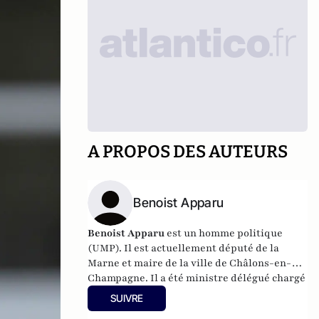
A PROPOS DES AUTEURS
Benoist Apparu
Benoist Apparu
est un homme politique
(UMP). Il est actuellement député de la
Marne et maire de la ville de Châlons-en-
Champagne. Il a été ministre délégué chargé
du logement de février à mai 2012
SUIVRE