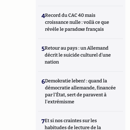
4
Record du CAC 40 mais
croissance nulle : voilà ce que
révèle le paradoxe français
5
Retour au pays : un Allemand
décrit le suicide culturel d’une
nation
6
Demokratie leben! : quand la
démocratie allemande, financée
par l'État, sert de paravent à
l'extrémisme
7
Et si nos craintes sur les
habitudes de lecture de la