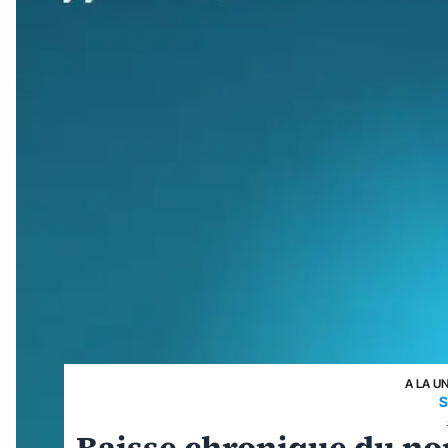
A LA U
S