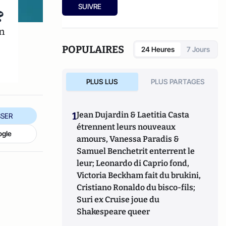
i
tendre guerre", Lattès, 2015, 18 €. Il tient
SUIVRE
?
également un
blog
.
en
POPULAIRES
24 Heures
7 Jours
PLUS LUS
PLUS PARTAGES
1
Jean Dujardin & Laetitia Casta
SER
étrennent leurs nouveaux
ogle
amours, Vanessa Paradis &
Samuel Benchetrit enterrent le
leur; Leonardo di Caprio fond,
Victoria Beckham fait du brukini,
Cristiano Ronaldo du bisco-fils;
Suri ex Cruise joue du
Shakespeare queer