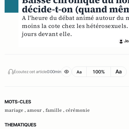
Baisse chronique du no
décide-t-on (quand même
A l'heure du débat animé autour du 
moins la cote chez les hétérosexuels.
jours devant elle.
Je
Aa
100%
Écoutez cet article
0:00min
Aa
MOTS-CLES
mariage ,
amour ,
famille ,
cérémonie
THEMATIQUES