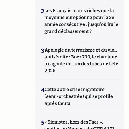
2
Les Français moins riches que la
moyenne européenne pour la 3e
année consécutive : jusqu'où ira le
grand déclassement ?
3
Apologie du terrorisme et du viol,
antisémite : Boro 700, le chanteur
à cagoule de l’un des tubes de l’été
2026
4
Cette autre crise migratoire
(semi-orchestrée) qui se profile
après Ceuta
5
« Sionistes, hors des Facs »,
soutien au Hamas : du GUD à LFI,