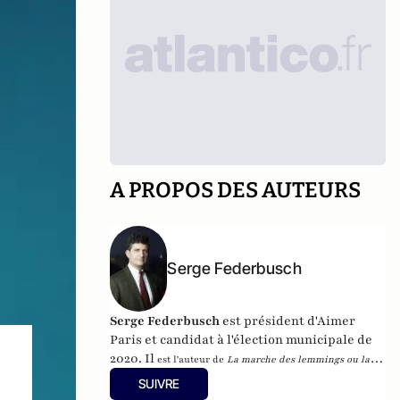
A PROPOS DES AUTEURS
Serge Federbusch
Serge Federbusch
est président d'Aimer
Paris et candidat à l'élection municipale de
2020. Il
est l'auteur de
La marche des lemmings ou la 2e
mort de Charlie
, et de
Nous-Fossoyeurs : le vrai bilan d'un
SUIVRE
fatal quinquennat
, chez Plon.