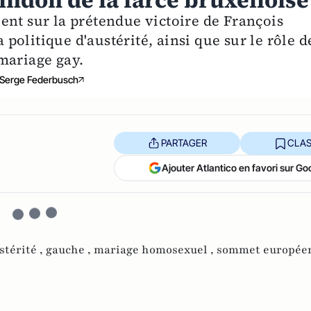
indon de la farce bruxelloise
ent sur la prétendue victoire de François
olitique d'austérité, ainsi que sur le rôle d
mariage gay.
Serge Federbusch
PARTAGER
CLAS
Ajouter Atlantico en favori sur Go
stérité ,
gauche ,
mariage homosexuel ,
sommet europée