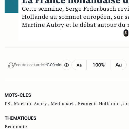
La France hollandaise d
Cette semaine, Serge Federbusch revi
Hollande au sommet européen, sur sa p
Martine Aubry et le débat autour du 
Aa
100%
Écoutez cet article
0:00min
Aa
MOTS-CLES
PS ,
Martine Aubry ,
Mediapart ,
François Hollande ,
au
THEMATIQUES
Economie