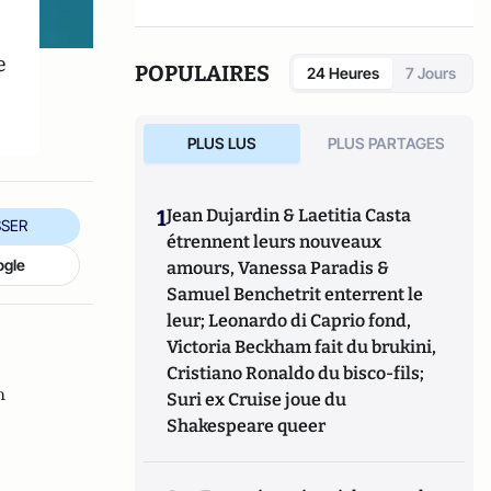
e
POPULAIRES
24 Heures
7 Jours
PLUS LUS
PLUS PARTAGES
1
Jean Dujardin & Laetitia Casta
SER
étrennent leurs nouveaux
ogle
amours, Vanessa Paradis &
Samuel Benchetrit enterrent le
leur; Leonardo di Caprio fond,
Victoria Beckham fait du brukini,
Cristiano Ronaldo du bisco-fils;
n
Suri ex Cruise joue du
Shakespeare queer