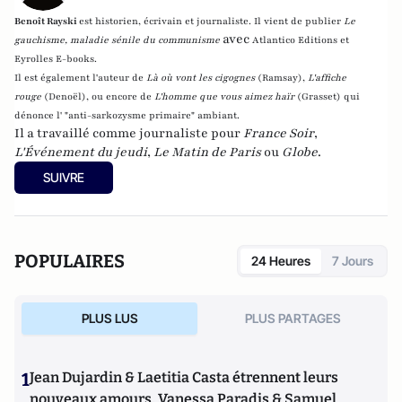
Benoît Rayski
est historien, écrivain et journaliste. Il vient de publier
Le
avec
gauchisme, maladie sénile du communisme
Atlantico Editions et
Eyrolles E-books.
Il est également l'auteur de
Là où vont les cigognes
(Ramsay),
L'affiche
rouge
(Denoël), ou encore de
L'homme que vous aimez haïr
(Grasset)
qui
dénonce l' "anti-sarkozysme primaire" ambiant.
Il a travaillé comme journaliste pour
France Soir
,
L'Événement du jeudi
,
Le Matin de Paris
ou
Globe
.
SUIVRE
POPULAIRES
24 Heures
7 Jours
PLUS LUS
PLUS PARTAGES
1
Jean Dujardin & Laetitia Casta étrennent leurs
nouveaux amours, Vanessa Paradis & Samuel