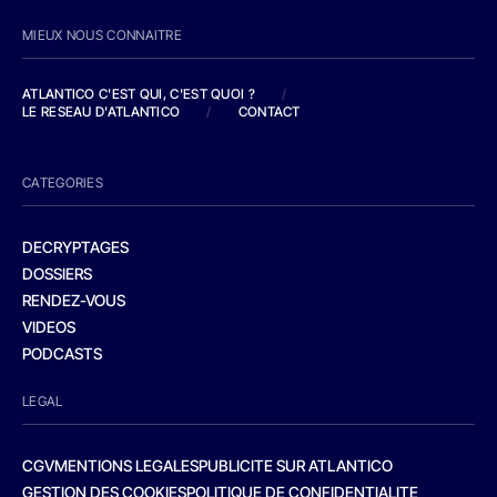
MIEUX NOUS CONNAITRE
ATLANTICO C'EST QUI, C'EST QUOI ?
/
LE RESEAU D'ATLANTICO
/
CONTACT
CATEGORIES
DECRYPTAGES
DOSSIERS
RENDEZ-VOUS
VIDEOS
PODCASTS
LEGAL
CGV
MENTIONS LEGALES
PUBLICITE SUR ATLANTICO
GESTION DES COOKIES
POLITIQUE DE CONFIDENTIALITE