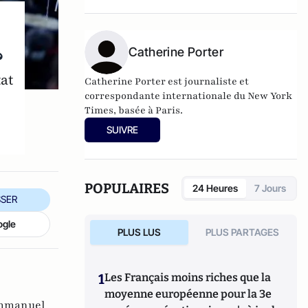
?
Catherine Porter
at
Catherine Porter est journaliste et
correspondante internationale du New York
Times, basée à Paris.
SUIVRE
POPULAIRES
24 Heures
7 Jours
SER
ogle
PLUS LUS
PLUS PARTAGES
1
Les Français moins riches que la
moyenne européenne pour la 3e
mmanuel