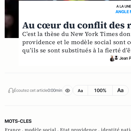
A LA UN
ANGLE 
Au cœur du conflit des re
C’est la thèse du New York Times dont
providence et le modèle social sont 
qu’ils se sont substitués à la fierté d
Jean 
Aa
100%
Écoutez cet article
0:00min
Aa
MOTS-CLES
France ,
modèle social ,
Etat providence ,
identité nati