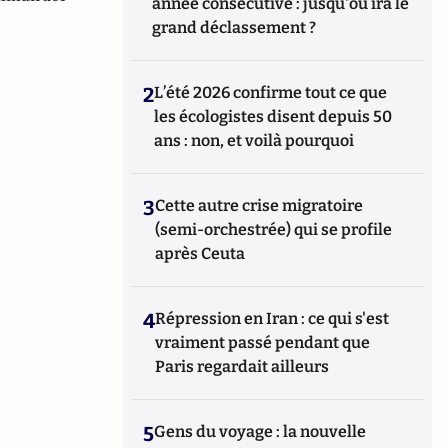
année consécutive : jusqu'où ira le
grand déclassement ?
2
L’été 2026 confirme tout ce que
les écologistes disent depuis 50
ans : non, et voilà pourquoi
3
Cette autre crise migratoire
(semi-orchestrée) qui se profile
après Ceuta
4
Répression en Iran : ce qui s'est
vraiment passé pendant que
Paris regardait ailleurs
5
Gens du voyage : la nouvelle