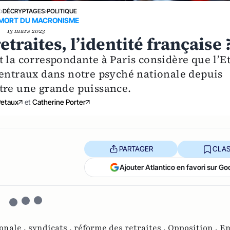
E
›
DÉCRYPTAGES
›
POLITIQUE
MORT DU MACRONISME
13 mars 2023
traites, l’identité française 
 la correspondante à Paris considère que l’Et
centraux dans notre psyché nationale depuis
’être une grande puissance.
Petaux
et
Catherine Porter
PARTAGER
CLAS
Ajouter Atlantico en favori sur Go
onale ,
syndicats ,
réforme des retraites ,
Opposition ,
E