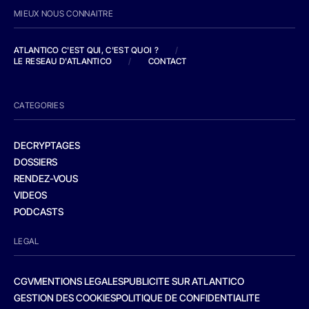
MIEUX NOUS CONNAITRE
ATLANTICO C'EST QUI, C'EST QUOI ?
/
LE RESEAU D'ATLANTICO
/
CONTACT
CATEGORIES
DECRYPTAGES
DOSSIERS
RENDEZ-VOUS
VIDEOS
PODCASTS
LEGAL
CGV
MENTIONS LEGALES
PUBLICITE SUR ATLANTICO
GESTION DES COOKIES
POLITIQUE DE CONFIDENTIALITE