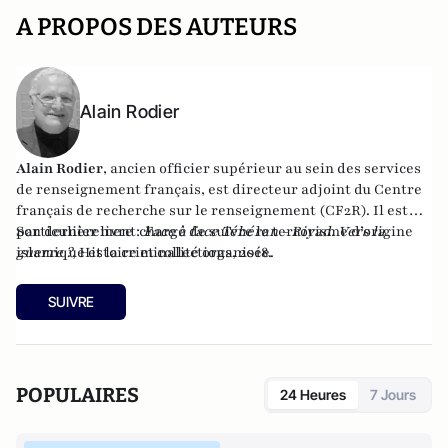
A PROPOS DES AUTEURS
Alain Rodier
Alain Rodier
, ancien officier supérieur au sein des services
de renseignement français, est directeur adjoint du
Centre
français de recherche sur le renseignement
(CF2R). Il est
particulièrement chargé de suivre le terrorisme d’origine
Son dernier livre :
Face à face Téhéran - Riyad. Vers la
islamique et la criminalité organisée.
guerre ?
, Histoire et collections, 2018.
SUIVRE
POPULAIRES
24 Heures
7 Jours