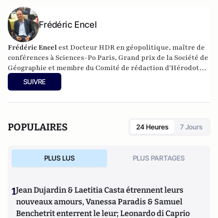
Frédéric Encel
Frédéric Encel
est Docteur HDR en géopolitique, maître de
conférences à Sciences-Po Paris, Grand prix de la Société de
Géographie et membre du Comité de rédaction d'Hérodote.
Il a fondé et anime chaque année les Rencontres
SUIVRE
internationales géopolitiques de Trouville-sur-Mer.
Frédéric Encel est l'auteur des
Voies de la puissance
chez
prix du livre
Odile Jacob pour lequel il reçoit le
géopolitique 2022
et le
Prix
Histoire-Géographie de
POPULAIRES
24 Heures
7 Jours
l’Académie des Sciences morales et politiques
en
2023.
PLUS LUS
PLUS PARTAGES
1
Jean Dujardin & Laetitia Casta étrennent leurs
nouveaux amours, Vanessa Paradis & Samuel
Benchetrit enterrent le leur; Leonardo di Caprio