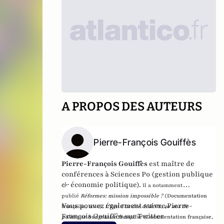
A PROPOS DES AUTEURS
Pierre-François Gouiffès
Pierre-François Gouiffès
est maître de
conférences à Sciences Po (gestion publique
& économie politique).
Il a notamment
publié
Réformes:
mission impossible ?
(Documentation
Vous pouvez également suivre Pierre-
française, 2010),
L’âge d’or des déficits, 40 ans de
François Gouiffès sur
Twitter
politique
budgétaire française
(Documentation française,