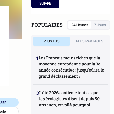
2013).
et récemment
Le Logement en France
(Economica,
SUIVRE
2017).
Il tient un blog sur
pfgouiffes.net
.
POPULAIRES
24 Heures
7 Jours
PLUS LUS
PLUS PARTAGES
1
Les Français moins riches que la
moyenne européenne pour la 3e
année consécutive : jusqu'où ira le
grand déclassement ?
2
L’été 2026 confirme tout ce que
les écologistes disent depuis 50
SER
ans : non, et voilà pourquoi
ogle