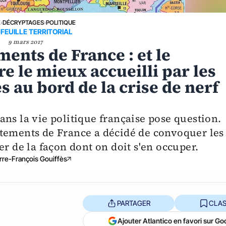
E
›
DÉCRYPTAGES
›
POLITIQUE
-FEUILLE TERRITORIAL
9 mars 2017
nts de France : et le
re le mieux accueilli par les
es au bord de la crise de nerf
ns la vie politique française pose question.
tements de France a décidé de convoquer les
er de la façon dont on doit s'en occuper.
rre-François Gouiffès
PARTAGER
CLAS
Ajouter Atlantico en favori sur Go