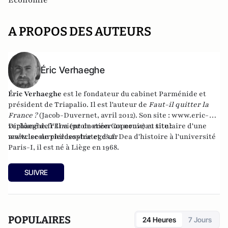
Economie
A PROPOS DES AUTEURS
Éric Verhaeghe
Éric Verhaeghe
est le fondateur du
cabinet Parménide
et
président de
Triapalio
. Il est l'auteur de
Faut-il quitter la
France ?
(Jacob-Duvernet, avril 2012). Son site :
www.eric-
verhaeghe.fr
Diplômé de l'Ena (promotion Copernic) et titulaire d'une
Il vient de créer un nouveau site :
www.lecourrierdesstrateges.fr
maîtrise de philosophie et d'un Dea d'histoire à l'université
Paris-I, il est né à Liège en 1968.
SUIVRE
POPULAIRES
24 Heures
7 Jours