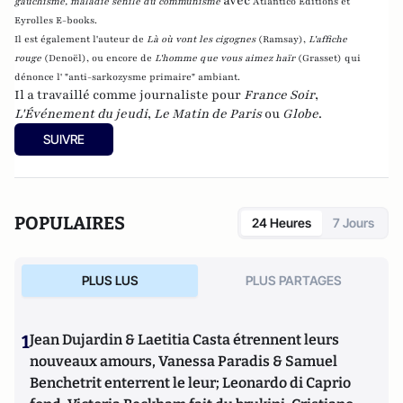
avec
gauchisme, maladie sénile du communisme
Atlantico Editions et
Eyrolles E-books.
Il est également l'auteur de
Là où vont les cigognes
(Ramsay),
L'affiche
rouge
(Denoël), ou encore de
L'homme que vous aimez haïr
(Grasset)
qui
dénonce l' "anti-sarkozysme primaire" ambiant.
Il a travaillé comme journaliste pour
France Soir
,
L'Événement du jeudi
,
Le Matin de Paris
ou
Globe
.
SUIVRE
POPULAIRES
24 Heures
7 Jours
PLUS LUS
PLUS PARTAGES
1
Jean Dujardin & Laetitia Casta étrennent leurs
nouveaux amours, Vanessa Paradis & Samuel
Benchetrit enterrent le leur; Leonardo di Caprio