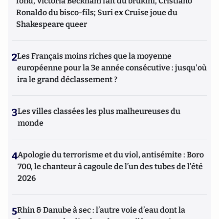
fond, Victoria Beckham fait du brukini, Cristiano
Ronaldo du bisco-fils; Suri ex Cruise joue du
Shakespeare queer
2
Les Français moins riches que la moyenne
européenne pour la 3e année consécutive : jusqu'où
ira le grand déclassement ?
3
Les villes classées les plus malheureuses du
monde
4
Apologie du terrorisme et du viol, antisémite : Boro
700, le chanteur à cagoule de l’un des tubes de l’été
2026
5
Rhin & Danube à sec : l’autre voie d’eau dont la