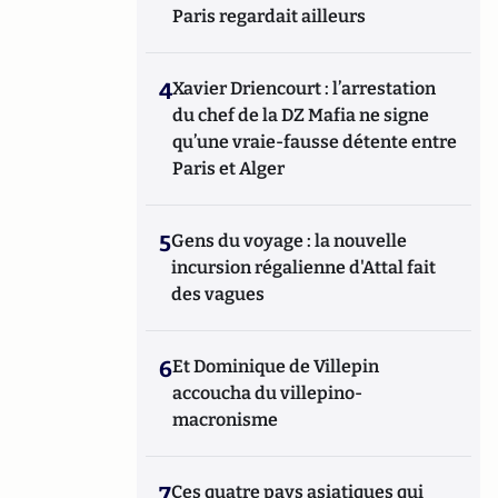
Paris regardait ailleurs
4
Xavier Driencourt : l’arrestation
du chef de la DZ Mafia ne signe
qu’une vraie-fausse détente entre
Paris et Alger
5
Gens du voyage : la nouvelle
incursion régalienne d'Attal fait
des vagues
6
Et Dominique de Villepin
accoucha du villepino-
macronisme
7
Ces quatre pays asiatiques qui