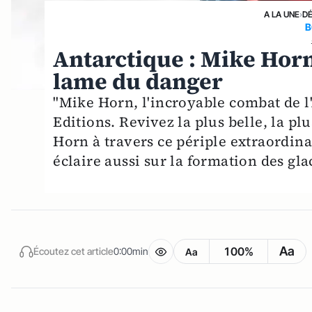
A LA UNE
›
D
B
Antarctique : Mike Horn
lame du danger
"Mike Horn, l'incroyable combat de l'
Editions. Revivez la plus belle, la pl
Horn à travers ce périple extraordinai
éclaire aussi sur la formation des glac
Aa
100%
Écoutez cet article
0:00min
Aa