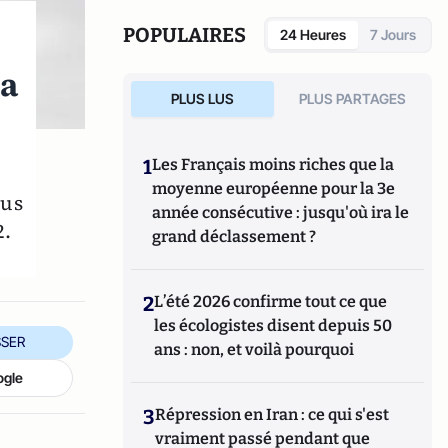
de l'Équateur ou en encore le tour du cercle
polaire arctique à pieds. Dans ses livres, il
POPULAIRES
24 Heures
7 Jours
rend compte de ses multiples expéditions, et
révèle comment ses expériences hors du
la
commun ont profondément changé sa vision
PLUS LUS
PLUS PARTAGES
de la vie.
1
Les Français moins riches que la
moyenne européenne pour la 3e
ous
année consécutive : jusqu'où ira le
2.
grand déclassement ?
2
L’été 2026 confirme tout ce que
les écologistes disent depuis 50
SER
ans : non, et voilà pourquoi
ogle
3
Répression en Iran : ce qui s'est
vraiment passé pendant que