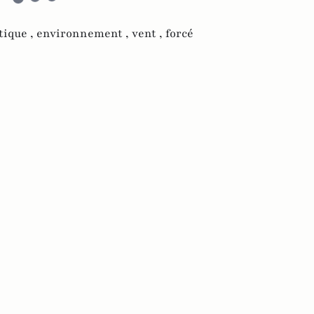
tique ,
environnement ,
vent ,
forcé