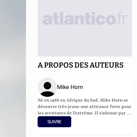
A PROPOS DES AUTEURS
Mike Horn
Né en 1966 en Afrique du Sud, Mike Horn se
découvre très jeune une attirance forte pour
les aventures de l'extrême. Il s'adonne par la
suite à sa passion en réalisant les exploits
SUIVRE
les plus fous, tels la remontée de l'Amazone à
la nage, le tour du monde en suivant la ligne