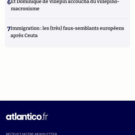
6
Et Dominique de Villepin accoucha du villepino-
macronisme
7
Immigration : les (très) faux-semblants européens
après Ceuta
RECEVEZ NOTRE NEWSLETTER