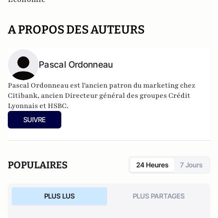
A PROPOS DES AUTEURS
Pascal Ordonneau
Pascal Ordonneau est l'ancien
patron du marketing chez
Citibank, ancien Directeur général des groupes Crédit
Lyonnais et HSBC.
Il a notamment publié
La désillusion, abécédaire décalé et
SUIVRE
critique de la banque et de la finance
, paru aux éditions
Jacques Flament en 2011.
Il publie également
"Au pays de
l'eau et des dieux"
.
Il tient également un
blog
évoquant les questions
POPULAIRES
24 Heures
7 Jours
économiques et financières.
PLUS LUS
PLUS PARTAGES