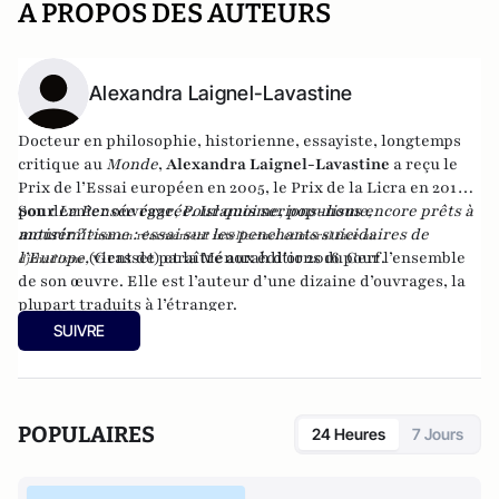
A PROPOS DES AUTEURS
Alexandra Laignel-Lavastine
Docteur en philosophie, historienne, essayiste, longtemps
critique au
Monde
,
Alexandra Laignel-Lavastine
a reçu le
Prix de l’Essai européen en 2005, le Prix de la Licra en 2015
pour
Son dernier ouvrage,
La Pensée égarée. Islamisme, populisme,
Pour quoi serions-nous encore prêts à
antisémitisme : essai sur les penchants suicidaires de
mourir ?
Pour un réarmement intellectuel et moral face au
l’Europe
(Grasset) et la Ménorah d’or 2016 pour l’ensemble
,
vient de paraître aux éditions du Cerf.
djihadisme
de son œuvre. Elle est l’auteur d’une dizaine d’ouvrages, la
plupart traduits à l’étranger.
SUIVRE
POPULAIRES
24 Heures
7 Jours