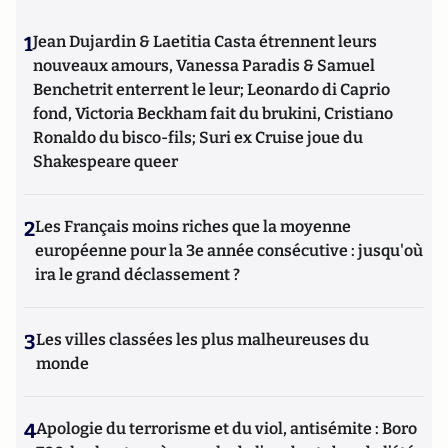
d'un dividende monétaire
.
1
Jean Dujardin & Laetitia Casta étrennent leurs
nouveaux amours, Vanessa Paradis & Samuel
Benchetrit enterrent le leur; Leonardo di Caprio
fond, Victoria Beckham fait du brukini, Cristiano
Ronaldo du bisco-fils; Suri ex Cruise joue du
Shakespeare queer
2
Les Français moins riches que la moyenne
européenne pour la 3e année consécutive : jusqu'où
ira le grand déclassement ?
3
Les villes classées les plus malheureuses du
monde
4
Apologie du terrorisme et du viol, antisémite : Boro