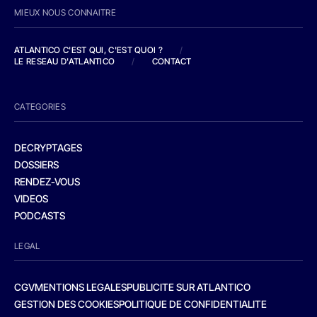
MIEUX NOUS CONNAITRE
ATLANTICO C'EST QUI, C'EST QUOI ?
/
LE RESEAU D'ATLANTICO
/
CONTACT
CATEGORIES
DECRYPTAGES
DOSSIERS
RENDEZ-VOUS
VIDEOS
PODCASTS
LEGAL
CGV
MENTIONS LEGALES
PUBLICITE SUR ATLANTICO
GESTION DES COOKIES
POLITIQUE DE CONFIDENTIALITE