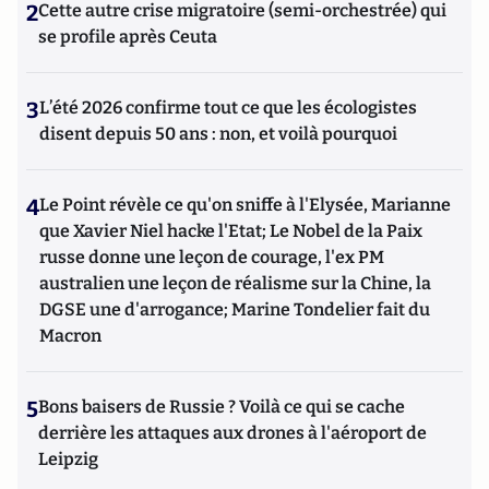
(Institut des Hautes Etudes de la Défense Nationale), les
2
Cette autre crise migratoire (semi-orchestrée) qui
actions d'influence et de contre-ingérence, les stratégies
se profile après Ceuta
d'attaques subversives adverses contre les entreprises, au
sein des prestigieux cycles de formation en Intelligence
Stratégique de ces deux instituts. Il a également enseigné la
3
L’été 2026 confirme tout ce que les écologistes
Géopolitique des Médias et de l'internet à l’IFP (Institut
disent depuis 50 ans : non, et voilà pourquoi
Française de Presse) de l’université Paris 2 Panthéon-Assas,
pour le Master recherche « Médias et Mondialisation ».
Franck DeCloquement est le coauteur du « Petit traité
4
Le Point révèle ce qu'on sniffe à l'Elysée, Marianne
d’attaques subversives contre les entreprises - Théorie et
que Xavier Niel hacke l'Etat; Le Nobel de la Paix
pratique de la contre ingérence économique », paru chez
CHIRON. Egalement l'auteur du chapitre cinq sur « la
russe donne une leçon de courage, l'ex PM
protection de l'information en ligne » du « Manuel
australien une leçon de réalisme sur la Chine, la
d'intelligence économique » paru en 2020 aux Presses
DGSE une d'arrogance; Marine Tondelier fait du
Universitaires de France (PUF).
Macron
5
Bons baisers de Russie ? Voilà ce qui se cache
derrière les attaques aux drones à l'aéroport de
Leipzig