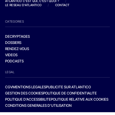
ATLANTICO C'EST QUI, C'EST QUOI ?
/
LE RESEAU D'ATLANTICO
/
CONTACT
CATEGORIES
DECRYPTAGES
DOSSIERS
RENDEZ-VOUS
VIDEOS
PODCASTS
LEGAL
CGV
MENTIONS LEGALES
PUBLICITE SUR ATLANTICO
GESTION DES COOKIES
POLITIQUE DE CONFIDENTIALITE
POLITIQUE D’ACCESSIBILITE
POLITIQUE RELATIVE AUX COOKIES
CONDITIONS GENERALES D’UTILISATION