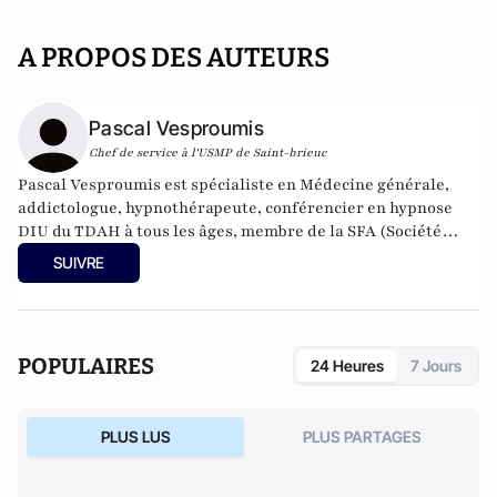
A PROPOS DES AUTEURS
Pascal Vesproumis
Chef de service à l'USMP de Saint-brieuc
Pascal Vesproumis est spécialiste en Médecine générale,
addictologue, hypnothérapeute, conférencier en hypnose
DIU du TDAH à tous les âges, membre de la SFA (Société
française d'alcoologie) — CSAPA Addictions France à Evry
SUIVRE
(en format hybride). Son cabinet médical est basé à Epagny.
Pascal Vesproumis est Président de l’ ACCH-formations à
l’hypnose.
POPULAIRES
24 Heures
7 Jours
PLUS LUS
PLUS PARTAGES