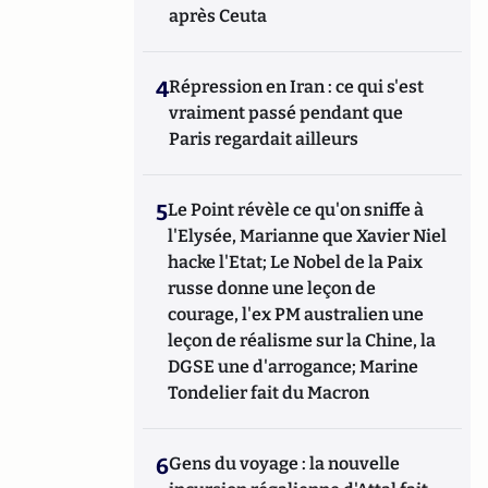
après Ceuta
littérature et à ceux qui la font : « Atlantico-
Litterati ».
4
Répression en Iran : ce qui s'est
vraiment passé pendant que
Paris regardait ailleurs
5
Le Point révèle ce qu'on sniffe à
l'Elysée, Marianne que Xavier Niel
hacke l'Etat; Le Nobel de la Paix
russe donne une leçon de
courage, l'ex PM australien une
leçon de réalisme sur la Chine, la
DGSE une d'arrogance; Marine
Tondelier fait du Macron
6
Gens du voyage : la nouvelle