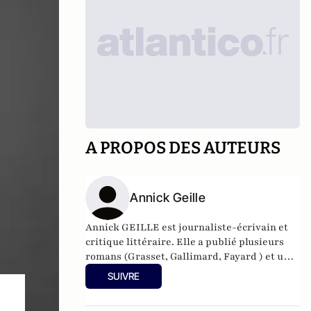
A PROPOS DES AUTEURS
Annick Geille
Annick GEILLE est journaliste-écrivain et
critique littéraire. Elle a publié plusieurs
romans (Grasset, Gallimard, Fayard ) et un
essai : « Le nouvel Homme » (Lattès) Elle a
SUIVRE
obtenu entre autres le prix du Premier
Roman, le prix Alfred Née de l’académie