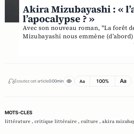
Akira Mizubayashi : « l’
l’apocalypse ? »
Avec son nouveau roman, "La forêt d
Mizubayashi nous emmène (d’abord) 
Aa
100%
Écoutez cet article
0:00min
Aa
MOTS-CLES
littérature ,
critique littéraire ,
culture ,
akira mizuba