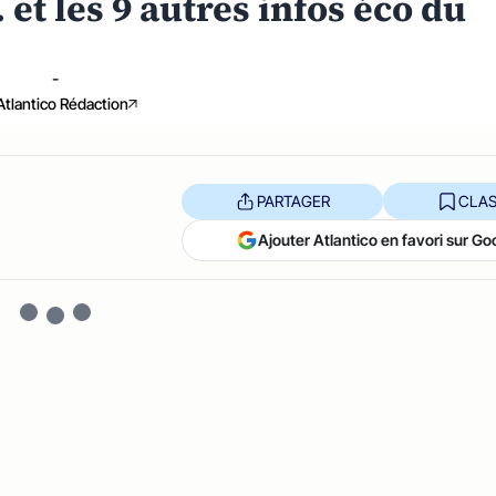
. et les 9 autres infos éco du
-
Atlantico Rédaction
PARTAGER
CLAS
Ajouter Atlantico en favori sur Go