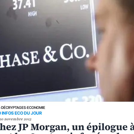
E
›
DÉCRYPTAGES
›
ECONOMIE
0 INFOS ECO DU JOUR
20 novembre 2013
hez JP Morgan, un épilogue 