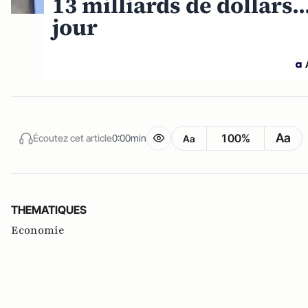
13 milliards de dollars..
jour
Aa
100%
Écoutez cet article
0:00min
Aa
THEMATIQUES
Economie