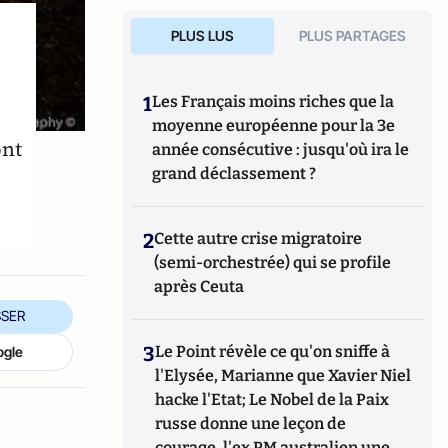
PLUS LUS
PLUS PARTAGES
1
Les Français moins riches que la
moyenne européenne pour la 3e
ont
année consécutive : jusqu'où ira le
grand déclassement ?
2
Cette autre crise migratoire
(semi-orchestrée) qui se profile
après Ceuta
SER
3
Le Point révèle ce qu'on sniffe à
ogle
l'Elysée, Marianne que Xavier Niel
hacke l'Etat; Le Nobel de la Paix
russe donne une leçon de
courage, l'ex PM australien une