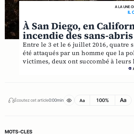
A LA UNE
›
D
IL 
À San Diego, en Californ
incendie des sans-abris
Entre le 3 et le 6 juillet 2016, quatre
été attaqués par un homme que la poli
victimes, deux ont succombé à leurs 
Aa
100%
Écoutez cet article
0:00min
Aa
MOTS-CLES