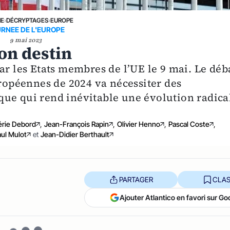
NE
›
DÉCRYPTAGES
›
EUROPE
RNEE DE L'EUROPE
9 mai 2023
son destin
ar les Etats membres de l’UE le 9 mai. Le déb
uropéennes de 2024 va nécessiter des
ue qui rend inévitable une évolution radica
érie Debord
,
Jean-François Rapin
,
Olivier Henno
,
Pascal Coste
,
ul Mulot
et
Jean-Didier Berthault
PARTAGER
CLAS
Ajouter Atlantico en favori sur Go