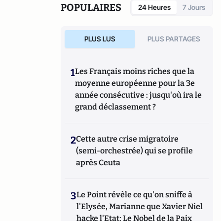
POPULAIRES
24 Heures
7 Jours
PLUS LUS
PLUS PARTAGES
1
Les Français moins riches que la
moyenne européenne pour la 3e
année consécutive : jusqu'où ira le
grand déclassement ?
2
Cette autre crise migratoire
(semi-orchestrée) qui se profile
après Ceuta
3
Le Point révèle ce qu'on sniffe à
l'Elysée, Marianne que Xavier Niel
hacke l'Etat; Le Nobel de la Paix