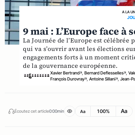
A LA U
JOU
9 mai : L’Europe face à 
La Journée de l’Europe est célébrée p
qui va s’ouvrir avant les élections e
engagements forts à un moment critiq
de la gouvernance européenne.
Xavier Bertrand
,
Bernard Deflesselles
,
Val
François Durovray
,
Antoine Sillani
,
Jean-Pa
Aa
100%
Écoutez cet article
0:00min
Aa