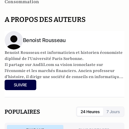
Consommation
A PROPOS DES AUTEURS
Benoist Rousseau
Benoist Rousseau est informaticien et historien économiste
diplômé de l'Université Paris Sorbonne.
Il partage sur
Andlil.com
sa vision iconoclaste sur
l'économie et les marchés financiers. Ancien professeur
d'histoire, il dirige une société de conseils en informatique
tout en étant un blogueur actif et un trader en compte
SUIVRE
propre.
POPULAIRES
24 Heures
7 Jours