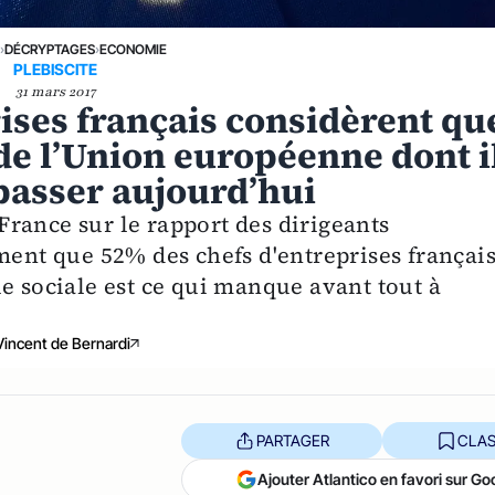
E
›
DÉCRYPTAGES
›
ECONOMIE
PLEBISCITE
31 mars 2017
ises français considèrent qu
n de l’Union européenne dont i
passer aujourd’hui
rance sur le rapport des dirigeants
ment que 52% des chefs d'entreprises françai
e sociale est ce qui manque avant tout à
Vincent de Bernardi
PARTAGER
CLAS
Ajouter Atlantico en favori sur Go