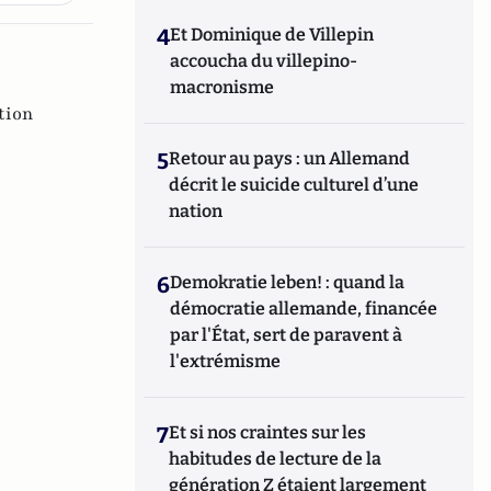
4
Et Dominique de Villepin
accoucha du villepino-
macronisme
tion
5
Retour au pays : un Allemand
décrit le suicide culturel d’une
nation
6
Demokratie leben! : quand la
démocratie allemande, financée
par l'État, sert de paravent à
l'extrémisme
7
Et si nos craintes sur les
habitudes de lecture de la
génération Z étaient largement