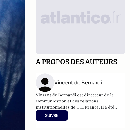
A PROPOS DES AUTEURS
Vincent de Bernardi
Vincent de Bernardi
est directeur de la
communication et des relations
institutionnelles de CCI France. Il a été
auparavant directeur du service
SUIVRE
d'information du Gouvernement (SIG),
directeur général du Syndicat de la Presse