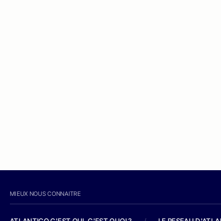
MIEUX NOUS CONNAITRE
ATLANTICO C'EST QUI, C'EST QUOI ?
/
LE RESEAU D'ATL