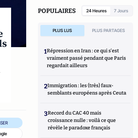
Quotidienne Régionale (SPQR) et conseiller
dans différents cabinets ministériels.
POPULAIRES
24 Heures
7 Jours
e
PLUS LUS
PLUS PARTAGES
ls
1
Répression en Iran : ce qui s'est
vraiment passé pendant que Paris
regardait ailleurs
s
2
Immigration : les (très) faux-
semblants européens après Ceuta
3
Record du CAC 40 mais
croissance nulle : voilà ce que
SER
révèle le paradoxe français
ogle