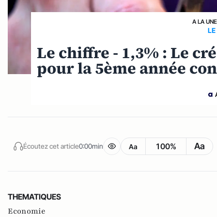
A LA UN
LE
Le chiffre - 1,3% : Le c
pour la 5ème année con
Aa
100%
Écoutez cet article
0:00min
Aa
THEMATIQUES
Economie