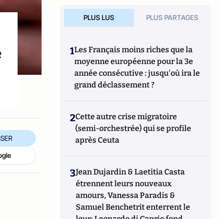
PLUS LUS
PLUS PARTAGES
e
1
Les Français moins riches que la
moyenne européenne pour la 3e
année consécutive : jusqu'où ira le
grand déclassement ?
2
Cette autre crise migratoire
(semi-orchestrée) qui se profile
SER
après Ceuta
ogle
3
Jean Dujardin & Laetitia Casta
étrennent leurs nouveaux
amours, Vanessa Paradis &
Samuel Benchetrit enterrent le
leur; Leonardo di Caprio fond,