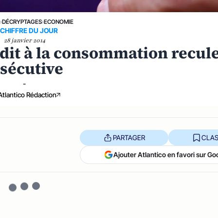
E
›
DÉCRYPTAGES
›
ECONOMIE
 CHIFFRE DU JOUR
28 janvier 2014
rédit à la consommation recul
sécutive
-
Atlantico Rédaction
PARTAGER
CLAS
Ajouter Atlantico en favori sur Go