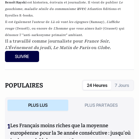
Benoît Rayski
est historien, écrivain et journaliste. Il vient de publier
Le
avec
gauchisme, maladie sénile du communisme
Atlantico Editions et
Eyrolles E-books.
Il est également l'auteur de
Là où vont les cigognes
(Ramsay),
L'affiche
rouge
(Denoël), ou encore de
L'homme que vous aimez haïr
(Grasset)
qui
dénonce l' "anti-sarkozysme primaire" ambiant.
Il a travaillé comme journaliste pour
France Soir
,
L'Événement du jeudi
,
Le Matin de Paris
ou
Globe
.
SUIVRE
POPULAIRES
24 Heures
7 Jours
PLUS LUS
PLUS PARTAGES
1
Les Français moins riches que la moyenne
européenne pour la 3e année consécutive : jusqu'où