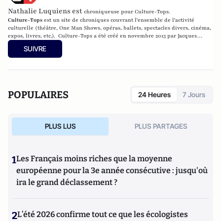
Nathalie Luquiens est
chroniqueuse pour Culture-Tops.
Culture-Tops
est un site de chroniques couvrant l'ensemble de l'activité
culturelle (théâtre, One Man Shows, opéras, ballets, spectacles divers, cinéma,
expos, livres, etc.). Culture-Tops a été créé en novembre 2013 par Jacques
Paugam , journaliste et écrivain, et son fils, Gabriel Lecarpentier-Paugam, 23
SUIVRE
ans, en Master d'école de commerce, et grand amateur de One Man Shows.
POPULAIRES
24 Heures
7 Jours
PLUS LUS
PLUS PARTAGES
1
Les Français moins riches que la moyenne
européenne pour la 3e année consécutive : jusqu'où
ira le grand déclassement ?
2
L’été 2026 confirme tout ce que les écologistes