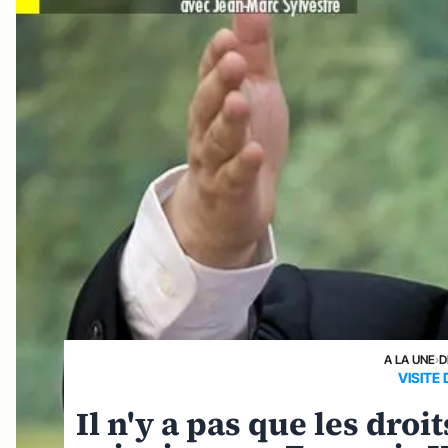
A LA UNE
›
D
VISITE
Il n'y a pas que les dro