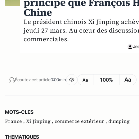
principe que François H
Chine
Le président chinois Xi Jinping achève
jeudi 27 mars. Au cœur des discussion
commerciales.
Je
Aa
100%
Écoutez cet article
0:00min
Aa
MOTS-CLES
France ,
Xi Jinping ,
commerce extérieur ,
dumping
THEMATIQUES