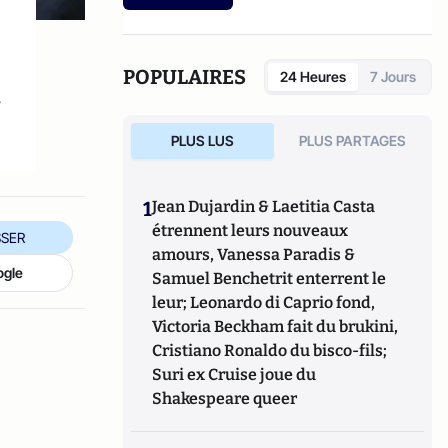
Tech et à Lille I
.
POPULAIRES
24 Heures
7 Jours
s
PLUS LUS
PLUS PARTAGES
1
Jean Dujardin & Laetitia Casta
étrennent leurs nouveaux
SER
amours, Vanessa Paradis &
ogle
Samuel Benchetrit enterrent le
leur; Leonardo di Caprio fond,
Victoria Beckham fait du brukini,
Cristiano Ronaldo du bisco-fils;
Suri ex Cruise joue du
Shakespeare queer