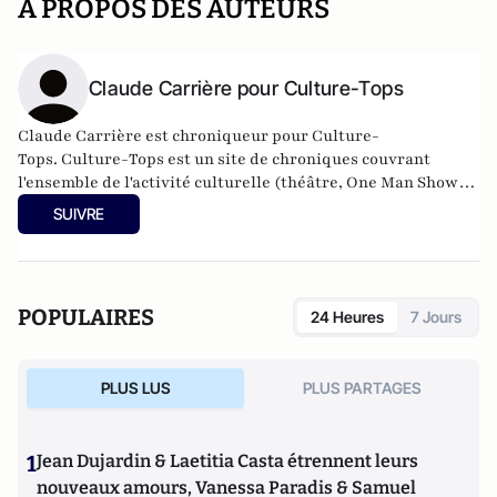
A PROPOS DES AUTEURS
Claude Carrière pour Culture-Tops
Claude Carrière est chroniqueur pour Culture-
Tops. Culture-Tops est un site de chroniques couvrant
l'ensemble de l'activité culturelle (théâtre, One Man Shows,
opéras, ballets, spectacles divers, cinéma, expos, livres,
SUIVRE
etc.).
POPULAIRES
24 Heures
7 Jours
PLUS LUS
PLUS PARTAGES
1
Jean Dujardin & Laetitia Casta étrennent leurs
nouveaux amours, Vanessa Paradis & Samuel